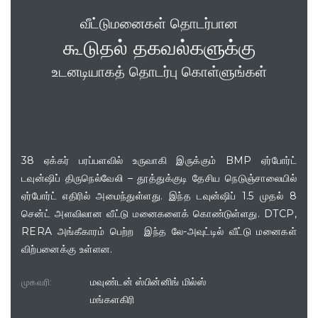
வீட்டுமனைகள் தொடர்பான
கூடுதல் தகவல்களுக்கு
உடனடியாகத் தொடர்பு கொள்ளுங்கள்
மனை அமைவிடம்
38 ஏக்கர் பரப்பளவில் உருவாகி இருக்கும் BMP ஏர்போர்ட்
டவுன்ஷிப் திருநெல்வேலி – தூத்துக்குடி தேசிய நெடுஞ்சாலையில்
ஏர்போர்ட் எதிரில் அமைந்துள்ளது. இந்த டவுன்ஷிப் 1.5 முதல் 8
சென்ட் அளவிலான வீட்டு மனைகளைக் கொண்டுள்ளது. DTCP,
RERA அங்கீகாரம் பெற்ற இந்த லே-அவுட்டில் வீட்டு மனைகள்
விற்பனைக்கு உள்ளன.
மவுண்டன் ஸ்பின்னிங் மில்ஸ்
முகவரி:
மங்களகிரி