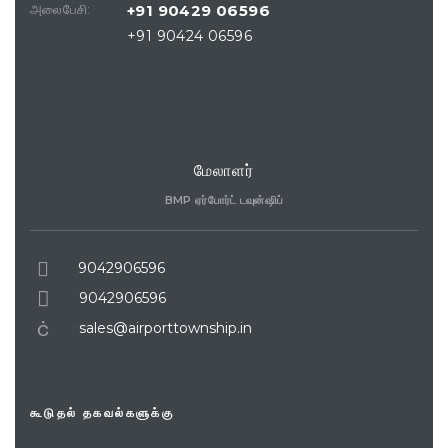
அலைபேசி:
+91 90429 06596
+91 90424 06596
தொடர்புக்கு
மேலாளர்
BMP ஏர்போர்ட் டவுன்ஷிப்
9042906596
9042906596
sales@airporttownship.in
கூடுதல் தகவல்களுக்கு