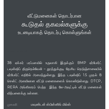
வீட்டுமனைகள் தொடர்பான
கூடுதல் தகவல்களுக்கு
உடனடியாகத் தொடர்பு கொள்ளுங்கள்
மனை அமைவிடம்
38 ஏக்கர் பரப்பளவில் உருவாகி இருக்கும் BMP ஏர்போர்ட்
டவுன்ஷிப் திருநெல்வேலி – தூத்துக்குடி தேசிய நெடுஞ்சாலையில்
ஏர்போர்ட் எதிரில் அமைந்துள்ளது. இந்த டவுன்ஷிப் 1.5 முதல் 8
சென்ட் அளவிலான வீட்டு மனைகளைக் கொண்டுள்ளது. DTCP,
RERA அங்கீகாரம் பெற்ற இந்த லே-அவுட்டில் வீட்டு மனைகள்
விற்பனைக்கு உள்ளன.
மவுண்டன் ஸ்பின்னிங் மில்ஸ்
முகவரி: