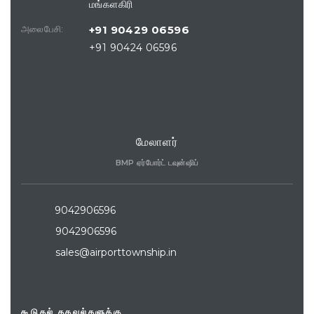
மங்களகிரி
அலைபேசி:
+91 90429 06596
+91 90424 06596
தொடர்புக்கு
மேலாளர்
BMP ஏர்போர்ட் டவுன்ஷிப்
9042906596
9042906596
sales@airporttownship.in
கூடுதல் தகவல்களுக்கு